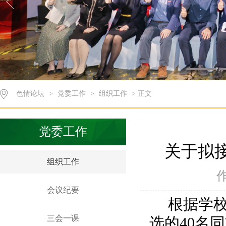
色情论坛
>
党委工作
>
组织工作
> 正文
党委工作
关于拟
组织工作
作
会议纪要
根据学
三会一课
选的
40
名同